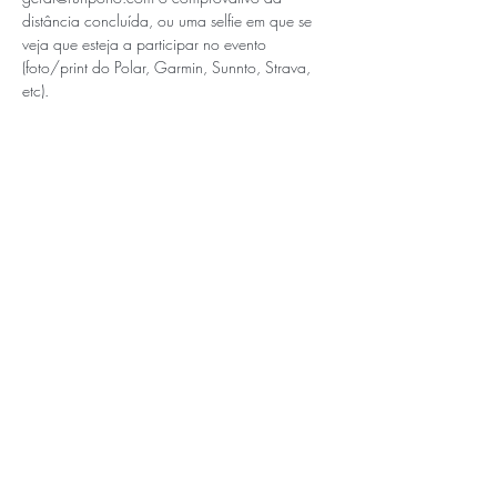
distância concluída, ou uma selfie em que se 
veja que esteja a participar no evento 
(foto/print do Polar, Garmin, Sunnto, Strava, 
etc).
APOIOS E PARCEIROS