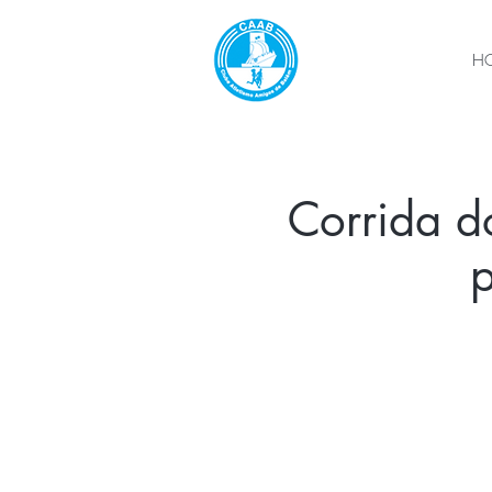
H
Corrida do