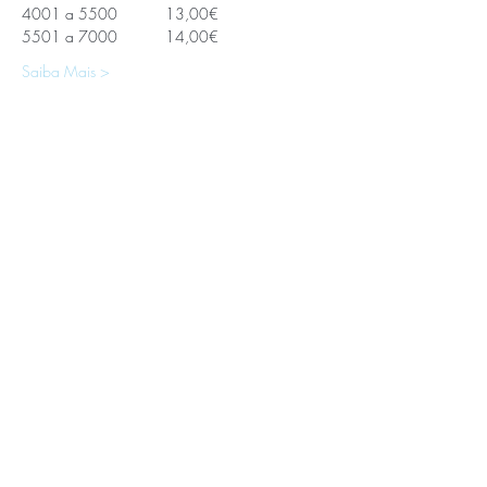
4001 a 5500           13,00€
5501 a 7000           14,00€
Saiba Mais >
APOIOS E PARCEIROS