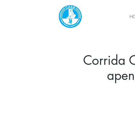
H
Corrida C
apen