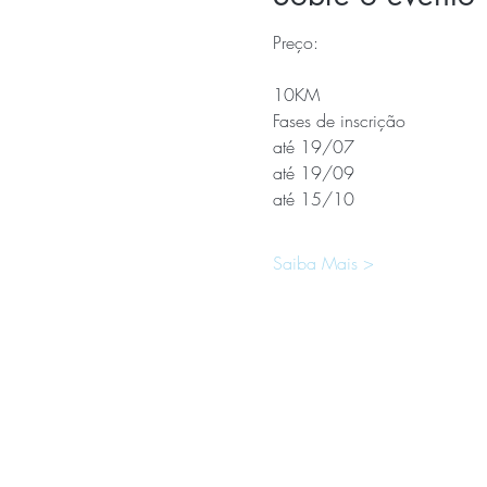
Preço:
10KM
Fases de inscrição              
até 19/07                         
até 19/09                        
até 15/10                        
Saiba Mais >