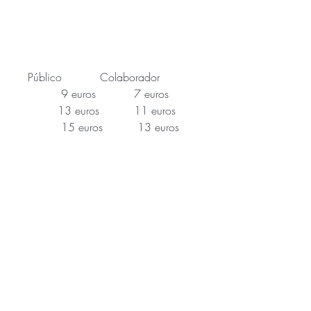
         Público           Colaborador
                 9 euros           7 euros
                 13 euros          11 euros
                  15 euros          13 euros