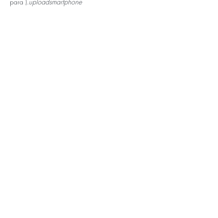
para 
).
upload
smartphone
APOIOS E PARCEIROS