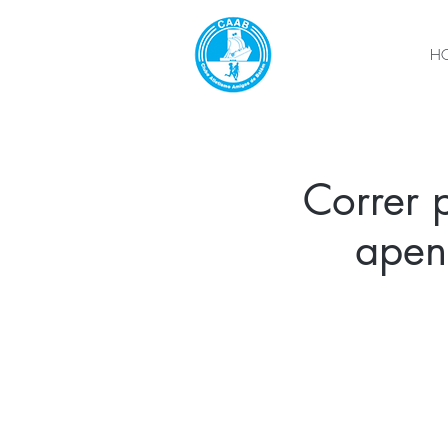
H
Correr p
apen