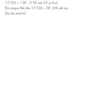
17/06 – 12€   (15€ até 22 junho)
Por etapa Até dia 17/06 – 5€  (6€ até ao 
dia do evento)
APOIOS E PARCEIROS