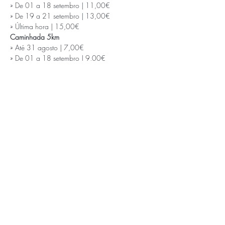
» De 01 a 18 setembro | 11,00€

» De 19 a 21 setembro | 13,00€

» Última hora | 15,00€
» Até 31 agosto | 7,00€

» De 01 a 18 setembro | 9,00€

» De 19 a 21 setembro | 11,00€

» Última hora | 12,00€
» Até 31 agosto | 3,00€

» De 01 a 18 setembro | 4,00€

» De 19 a 21 setembro | 5,00€

» Última hora | 7,00€
APOIOS E PARCEIROS