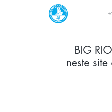
H
BIG RIO 
neste sit