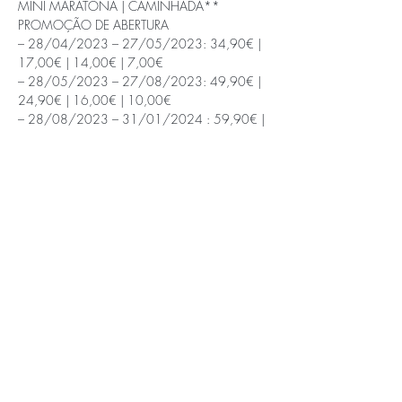
MINI MARATONA | CAMINHADA**
PROMOÇÃO DE ABERTURA

– 28/04/2023 – 27/05/2023: 34,90€ | 
17,00€ | 14,00€ | 7,00€

– 28/05/2023 – 27/08/2023: 49,90€ | 
24,90€ | 16,00€ | 10,00€

– 28/08/2023 – 31/01/2024 : 59,90€ | 
29,90€ | 16,00€ | 11,00€

– 01/02/2024 – 27/03/2024: 69,90€ | 
34,90€ | 19,000€ | 12,00€

– 28/03/2024 – 21/04/2024: 79,90€ | 
39,90€ | 20,00€ | 15,00€

– Inscrições na última semana: 22 a 27 de 
Abril de 2024: 120,00€ | 60,00€ | 30,00€ 
| 20,00€
APOIOS E PARCEIROS