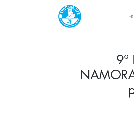
H
9ª
NAMORADO