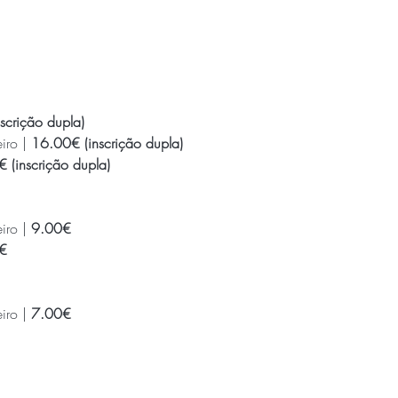
scrição dupla)
iro | 
 (inscrição dupla)
iro |
€
iro | 