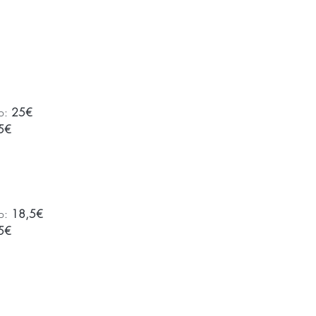
o: 
25€
5€
o: 
18,5€
5€