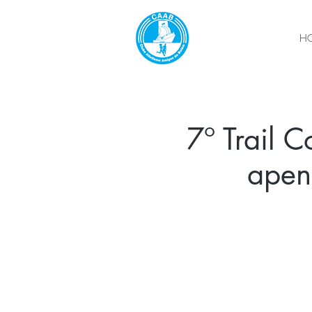
H
7º Trail C
apen