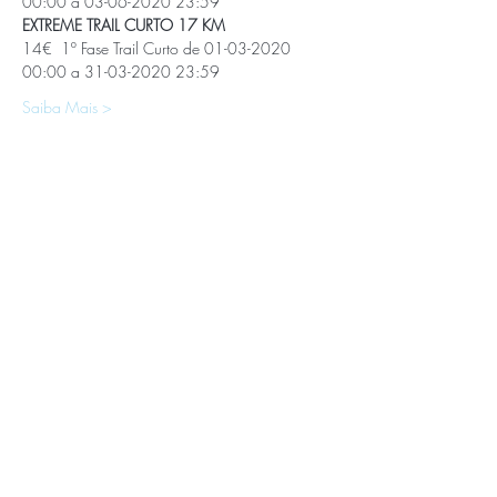
00:00 a 03-06-2020 23:59 
EXTREME TRAIL CURTO 17 KM
14€  1º Fase Trail Curto de 01-03-2020 
00:00 a 31-03-2020 23:59
Saiba Mais >
APOIOS E PARCEIROS