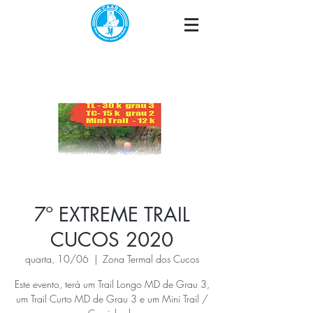
7º EXTREME TRAIL
CUCOS 2020
quarta, 10/06
  |  
Zona Termal dos Cucos
Este evento, terá um Trail Longo MD de Grau 3,
um Trail Curto MD de Grau 3 e um Mini Trail /