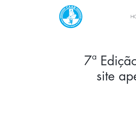
H
7ª Edição
site a