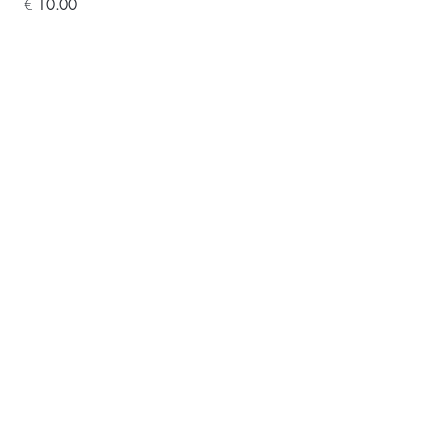
 €
 10.00
APOIOS E PARCEIROS