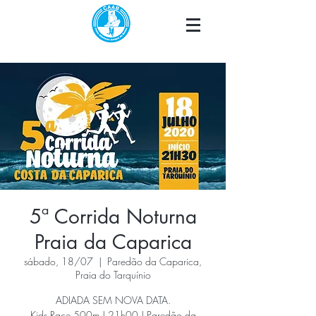
5ª Corrida Noturna
Praia da Caparica
sábado, 18/07
  |  
Paredão da Caparica,
Praia do Tarquínio
ADIADA SEM NOVA DATA.
Kids Race 500m | 21h00 | Paredão da