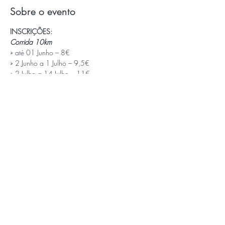
Sobre o evento
INSCRIÇÕES:
Corrida 10km
» até 01 Junho – 8€

» 2 Junho a 1 Julho – 9,5€

» 2 Julho a 14 Julho – 11€
Caminhada 5km
» até 01 Junho – 6€

» 2 Junho a 1 Julho – 7€

» 2 Julho a 14 Julho – 8€
Kids Race 500m (até aos 10 anos)
» até 14 Julho – 3€
Saiba Mais >
APOIOS E PARCEIROS