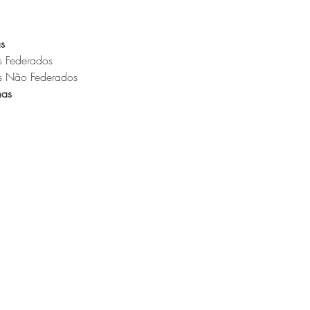
s
s Federados 
as Não Federados
as  