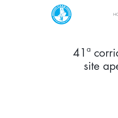
H
41ª corri
site a