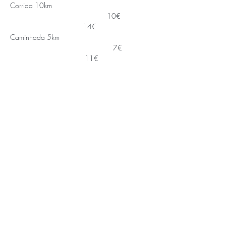
Corrida 10km
                                                10€ 
                                    14€
Caminhada 5km
                                                   7€ 
                                     11€
Saiba Mais >
APOIOS E PARCEIROS