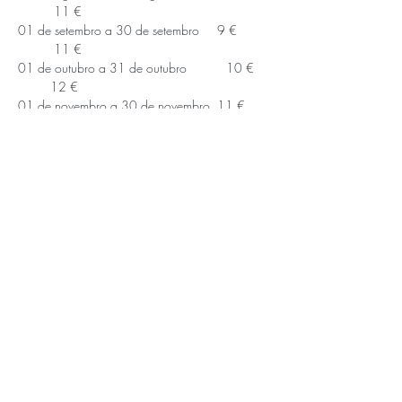
          11 €
01 de setembro a 30 de setembro     9 € 
          11 €
01 de outubro a 31 de outubro           10 € 
         12 €
01 de novembro a 30 de novembro  11 € 
         13 €
APOIOS E PARCEIROS