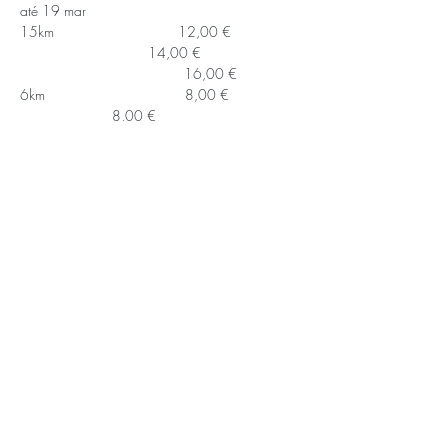
até 19 mar
15km                               12,00 € 
                                14,00 € 
                                         16,00 €  
6km                                   8,00 €             
                       8,00 €                            
                9,00 € 
APOIOS E PARCEIROS