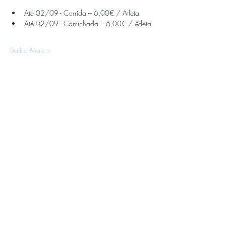
Até 02/09 - Corrida – 6,00€ / Atleta
Até 02/09 - Caminhada – 6,00€ / Atleta
Saiba Mais >
APOIOS E PARCEIROS