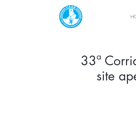
H
33ª Corri
site a