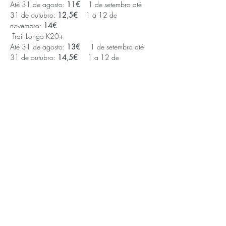
Até 31 de agosto: 
11€
    1 de setembro até 
31 de outubro: 
12,5€   
 1 a 12 de 
novembro: 
14€
 Trail Longo K20+ 
Até 31 de agosto: 
13€
     1 de setembro até 
31 de outubro: 
14,5€
     1 a 12 de 
novembro: 
16€
APOIOS E PARCEIROS