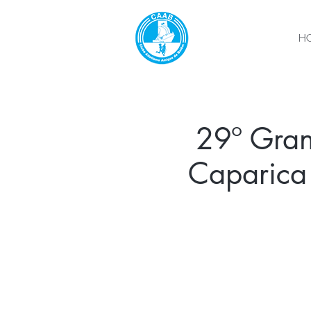
H
29º Gran
Caparica 