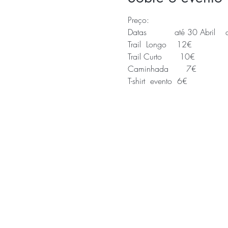
Preço:
Datas           até 30 Abril 
Trail  Longo    12€              
Trail Curto       10€            
Caminhada       7€              
T-shirt  evento  6€