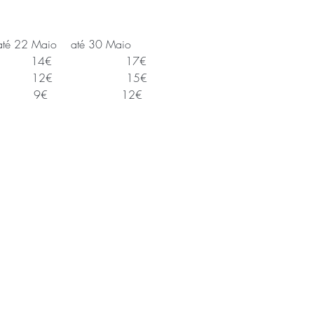
   até 22 Maio    até 30 Maio
         14€                     17€
          12€                     15€
        9€                     12€