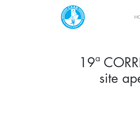
H
19ª CORRI
site a