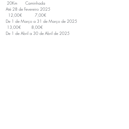
 20Km       Caminhada 
Até 28 de Fevereiro 2025                               
  12,00€           7,00€ 
De 1 de Março a 31 de Março de 2025        
 13,00€         8,00€ 
De 1 de Abril a 30 de Abril de 2025              
14,00€          9,00€ 
De 1 de Maio a 4 de Maio                             
     15,00€         10,00€
Saiba Mais >
APOIOS E PARCEIROS