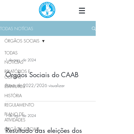
TODAS NOTÍCIAS
ÓRGÃOS SOCIAIS
TODAS
1 de ago. de 2024
NOTÍCIAS
RELATÓRIOS E
Órgãos Sociais do CAAB
CONTAS
Biénio de 2022/2026 visualizar
ESTATUTOS
HISTÓRIA
REGULAMENTO
PLANO DE
1 de ago. de 2024
ATIVIDADES
ÓRGÃOS SOCIAIS
Resultado das eleições dos