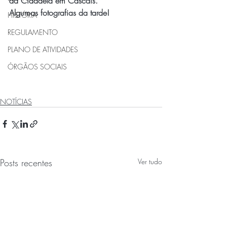
da Cidadela em Cascais.
Algumas fotografias da tarde!
HISTÓRIA
REGULAMENTO
PLANO DE ATIVIDADES
ÓRGÃOS SOCIAIS
NOTÍCIAS
Posts recentes
Ver tudo