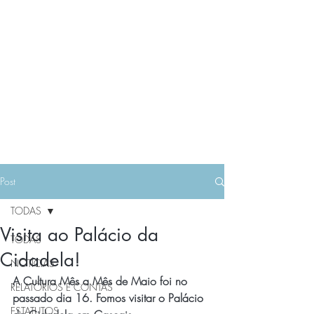
Post
TODAS
Visita ao Palácio da
TODAS
Cidadela!
NOTÍCIAS
A Cultura Mês a Mês de Maio foi no 
RELATÓRIOS E CONTAS
passado dia 16. Fomos visitar o Palácio 
ESTATUTOS