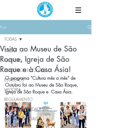
Post
TODAS
Visita ao Museu de São
TODAS
Roque, Igreja de São
NOTÍCIAS
Roque e à Casa Ásia!
RELATÓRIOS E CONTAS
O programa “Cultura mês a mês” de 
ESTATUTOS
Outubro foi ao Museu de São Roque, 
HISTÓRIA
Igreja de São Roque e  Casa Ásia.
REGULAMENTO
PLANO DE ATIVIDADES
ÓRGÃOS SOCIAIS