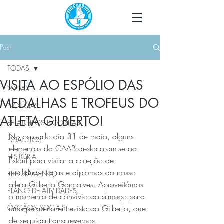
Post
TODAS
VISITA AO ESPÓLIO DAS
TODAS
MEDALHAS E TROFEUS DO
NOTÍCIAS
ATLETA GILBERTO!
RELATÓRIOS E CONTAS
No passado dia 31 de maio, alguns 
ESTATUTOS
elementos do CAAB deslocaram-se ao 
HISTÓRIA
Estoril para visitar a coleção de 
medalhas, taças e diplomas do nosso 
REGULAMENTO
atleta Gilberto Gonçalves. Aproveitámos 
PLANO DE ATIVIDADES
o momento de convívio ao almoço para 
ÓRGÃOS SOCIAIS
uma pequena entrevista ao Gilberto, que 
de seguida transcrevemos: