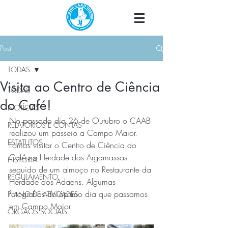
Post
TODAS
Visita ao Centro de Ciência
TODAS
do Café!
NOTÍCIAS
No passado dia 26 de Outubro o CAAB 
RELATÓRIOS E CONTAS
realizou um passeio a Campo Maior. 
ESTATUTOS
Fomos visitar o Centro de Ciência do 
Café na Herdade das Argamassas 
HISTÓRIA
seguido de um almoço no Restaurante da 
REGULAMENTO
Herdade dos Adaens. Algumas 
fotografias do óptimo dia que passamos 
PLANO DE ATIVIDADES
em Campo Maior.
ÓRGÃOS SOCIAIS