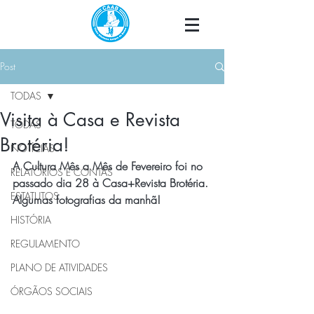
Post
TODAS
Visita à Casa e Revista
TODAS
Brotéria!
NOTÍCIAS
A Cultura Mês a Mês de Fevereiro foi no 
RELATÓRIOS E CONTAS
passado dia 28 à Casa+Revista Brotéria.
ESTATUTOS
Algumas fotografias da manhã!
HISTÓRIA
REGULAMENTO
PLANO DE ATIVIDADES
ÓRGÃOS SOCIAIS