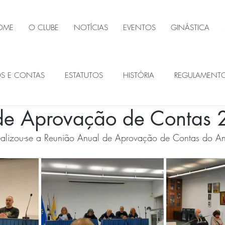
OME
O CLUBE
NOTÍCIAS
EVENTOS
GINÁSTICA
OS E CONTAS
ESTATUTOS
HISTÓRIA
REGULAMENT
de Aprovação de Contas
ÃOS SOCIAIS
realizou-se a Reunião Anual de Aprovação de Contas do 