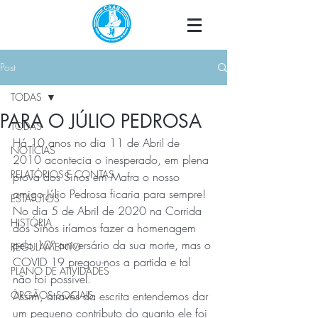
Post
TODAS
PARA O JÚLIO PEDROSA
TODAS
Há 10 anos no dia 11 de Abril de 
NOTÍCIAS
2010 acontecia o inesperado, em plena 
RELATÓRIOS E CONTAS
prova dos Sinos em Mafra o nosso 
amigo Júlio Pedrosa ficaria para sempre!
ESTATUTOS
No dia 5 de Abril de 2020 na Corrida 
HISTÓRIA
dos Sinos iríamos fazer a homenagem 
pelo 10º aniversário da sua morte, mas o 
REGULAMENTO
COVID 19 pregou-nos a partida e tal 
PLANO DE ATIVIDADES
não foi possível.
ÓRGÃOS SOCIAIS
Assim, através da escrita entendemos dar 
um pequeno contributo do quanto ele foi 