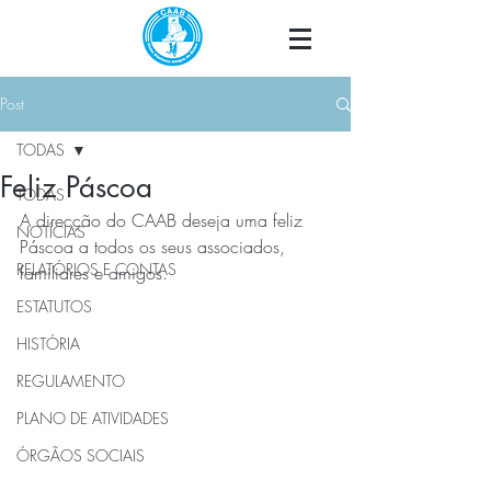
Post
TODAS
Feliz Páscoa
TODAS
A direcção do CAAB deseja uma feliz 
NOTÍCIAS
Páscoa a todos os seus associados, 
RELATÓRIOS E CONTAS
familiares e amigos.
ESTATUTOS
HISTÓRIA
REGULAMENTO
PLANO DE ATIVIDADES
ÓRGÃOS SOCIAIS