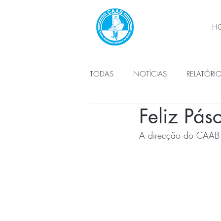
H
TODAS
NOTÍCIAS
RELATÓRI
Feliz Pás
PLANO DE ATIVIDADES
ÓRG
A direcção do CAAB d