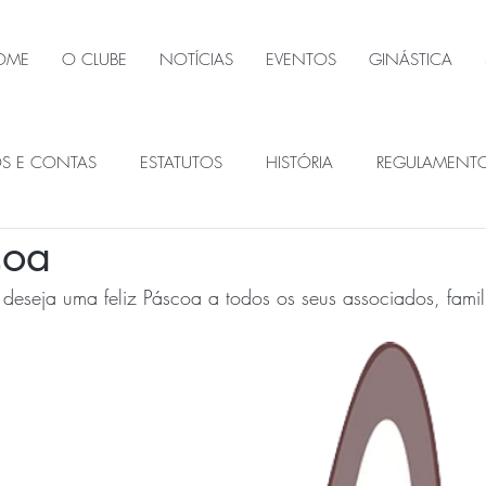
OME
O CLUBE
NOTÍCIAS
EVENTOS
GINÁSTICA
OS E CONTAS
ESTATUTOS
HISTÓRIA
REGULAMENT
coa
ÃOS SOCIAIS
eseja uma feliz Páscoa a todos os seus associados, famil