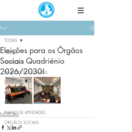
Post
TODAS
Eleições para os Órgãos
TODAS
Sociais Quadriénio
NOTÍCIAS
2026/2030!
RELATÓRIOS E CONTAS
ESTATUTOS
HISTÓRIA
REGULAMENTO
PLANO DE ATIVIDADES
NOTÍCIAS
ÓRGÃOS SOCIAIS