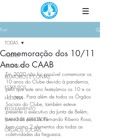
Post
TODAS
Comemoração dos 10/11
TODAS
Anos do CAAB
NOTÍCIAS
Em 2020 não foi possível comemorar os 
RELATÓRIOS E CONTAS
10 anos do Clube devido à pandemia, 
ESTATUTOS
pelo que este ano festejámos os 10 e os 
11 anos. Para além de todos os Órgãos 
HISTÓRIA
Sociais do Clube, também esteve 
REGULAMENTO
presente o executivo da Junta de Belém, 
presidido pelo Dr. Fernando Ribeiro Rosa, 
PLANO DE ATIVIDADES
bem como 2 elementos das todas as 
ÓRGÃOS SOCIAIS
coletividades da freguesia. 