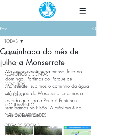
Post
TODAS
Caminhada do mês de
TODAS
julho a Monserrate
NOTÍCIAS
Mais uma caminhada mensal feita no 
RELATÓRIOS E CONTAS
domingo. Partimos do Parque de 
ESTATUTOS
Monserrate, subimos o caminho da água 
até à Lagoa do Mosqueiro, subimos a 
HISTÓRIA
estrada que liga a Pena à Peninha e 
REGULAMENTO
terminamos no Pisão. A próxima é no 
mês de setembro.
PLANO DE ATIVIDADES
ÓRGÃOS SOCIAIS