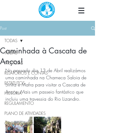
Post
TODAS
Caminhada à Cascata de
TODAS
Anços!
NOTÍCIAS
No passado dia 13 de Abril realizámos 
RELATÓRIOS E CONTAS
uma caminhada na Charneca Saloia de 
ESTATUTOS
Sintra e Mafra para visitar a Cascata de 
Anços. Mais um passeio fantástico que 
HISTÓRIA
incluiu uma travessia do Rio Lizandro.
REGULAMENTO
PLANO DE ATIVIDADES
ÓRGÃOS SOCIAIS