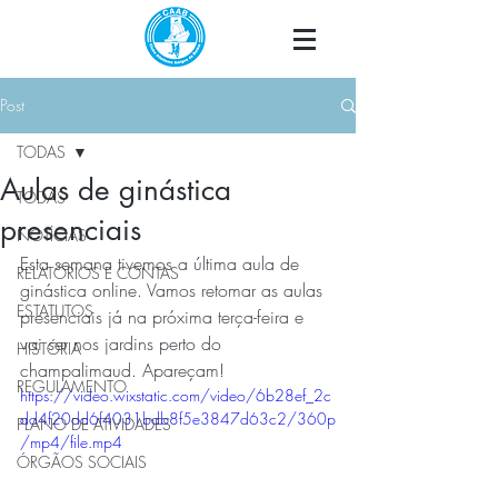
Post
TODAS
Aulas de ginástica
TODAS
presenciais
NOTÍCIAS
Esta semana tivemos a última aula de 
RELATÓRIOS E CONTAS
ginástica online. Vamos retomar as aulas 
ESTATUTOS
presenciais já na próxima terça-feira e 
vai ser nos jardins perto do 
HISTÓRIA
champalimaud. Apareçam!
REGULAMENTO
https://video.wixstatic.com/video/6b28ef_2c
dd4f20dd6f4031bdb8f5e3847d63c2/360p
PLANO DE ATIVIDADES
/mp4/file.mp4
ÓRGÃOS SOCIAIS