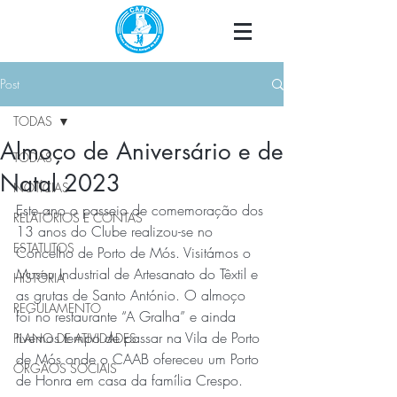
Post
TODAS
Almoço de Aniversário e de
TODAS
Natal 2023
NOTÍCIAS
Este ano o passeio de comemoração dos 
RELATÓRIOS E CONTAS
13 anos do Clube realizou-se no 
ESTATUTOS
Concelho de Porto de Mós. Visitámos o 
Museu Industrial de Artesanato do Têxtil e 
HISTÓRIA
as grutas de Santo António. O almoço 
REGULAMENTO
foi no restaurante “A Gralha” e ainda 
tivemos tempo de passar na Vila de Porto 
PLANO DE ATIVIDADES
de Mós onde o CAAB ofereceu um Porto 
ÓRGÃOS SOCIAIS
de Honra em casa da família Crespo.