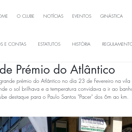
OME
O CLUBE
NOTÍCIAS
EVENTOS
GINÁSTICA
OS E CONTAS
ESTATUTOS
HISTÓRIA
REGULAMENT
de Prémio do Atlântico
ÃOS SOCIAIS
grande prémio do Atlântico no dia 23 de Fevereiro na vila 
de o sol brilhava e a temperatura convidava a ir ao banh
Clube destaque para o Paulo Santos "Pacer" dos 6m ao km.