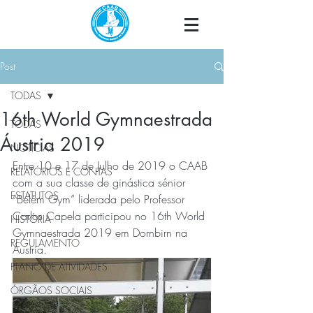
Post
TODAS
16th World Gymnaestrada
TODAS
Áustria 2019
NOTÍCIAS
Entre 10 e 17 de Julho de 2019 o CAAB 
RELATÓRIOS E CONTAS
com a sua classe de ginástica sénior 
ESTATUTOS
“Belém Gym” liderada pelo Professor 
Carlos Capela participou no 16th World 
HISTÓRIA
Gymnaestrada 2019 em Dornbirn na 
REGULAMENTO
Áustria.
PLANO DE ATIVIDADES
ÓRGÃOS SOCIAIS