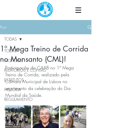
Post
TODAS
1º Mega Treino de Corrida
TODAS
no Monsanto (CML)!
NOTÍCIAS
Participação do CAAB no 1º Mega 
RELATÓRIOS E CONTAS
Treino de Corrida
, realizado pela 
ESTATUTOS
Câmara Municipal de Lisboa no 
seguimento da celebração do Dia 
HISTÓRIA
Mundial da Saúde.
REGULAMENTO
PLANO DE ATIVIDADES
ÓRGÃOS SOCIAIS