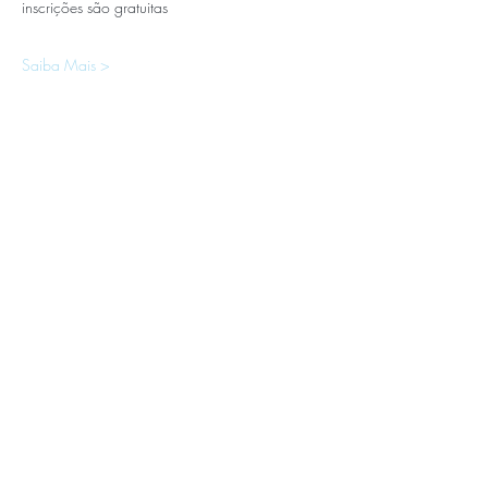
inscrições são gratuitas
Saiba Mais >
APOIOS E PARCEIROS